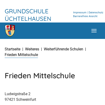
Frieden Mittelschule – Grundschule Üchte
TPL_FLEISCHWAREN_SKIP_TO_CONTENT
GRUNDSCHULE
Impressum
|
Datenschutz
Barrierefreie Ansicht
ÜCHTELHAUSEN
Aktuelle Seite:
Startseite
Weiteres
Weiterführende Schulen
Frieden Mittelschule
Frieden Mittelschule
Ludwigstraße 2
97421 Schweinfurt