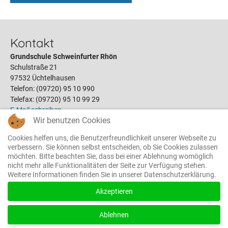
Kontakt
Grundschule Schweinfurter Rhön
Schulstraße 21
97532 Üchtelhausen
Telefon: (09720) 95 10 990
Telefax: (09720) 95 10 99 29
E-Mail schreiben
Wir benutzen Cookies
Cookies helfen uns, die Benutzerfreundlichkeit unserer Webseite zu
Links
verbessern. Sie können selbst entscheiden, ob Sie Cookies zulassen
möchten. Bitte beachten Sie, dass bei einer Ablehnung womöglich
Schulleitung
nicht mehr alle Funktionalitäten der Seite zur Verfügung stehen.
Sekretariat
Weitere Informationen finden Sie in unserer Datenschutzerklärung.
Galerie
Formulare
Akzeptieren
Schulhort
Aktuelles
Ablehnen